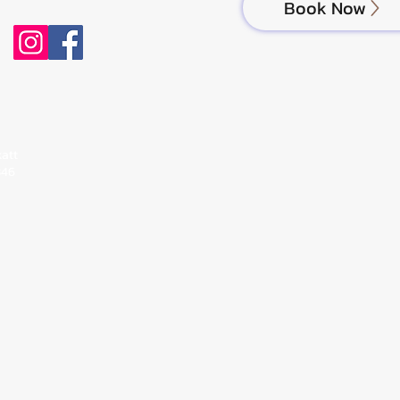
Book Now
katt
846