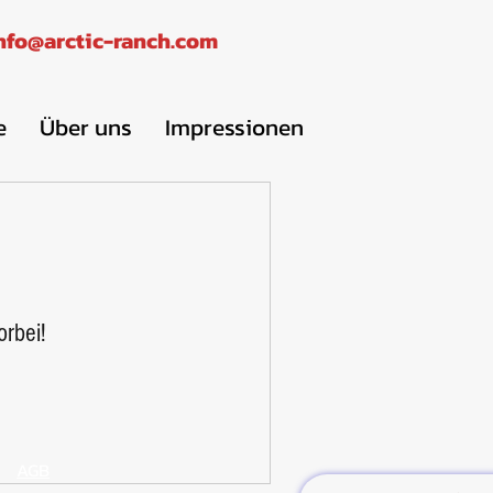
nfo@arctic-ranch.com
e
Über uns
Impressionen
orbei!
AGB