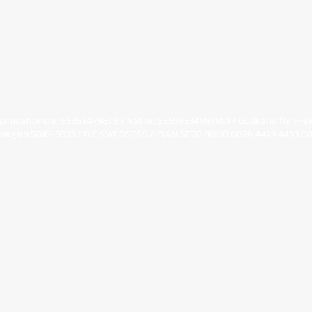
Östra Vinnäset 23
956 92 Överkalix
234 66 79
ganisationsnr. 559534-9878 /
Vat.nr. SE559534987801 / Godkänd för F-s
nkgiro 5018-8333 / BIC SWEDSESS / IBAN SE70 8000 0826 4423 4433 0