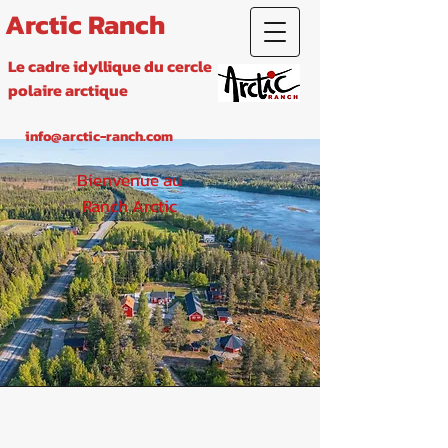
Arctic Ranch
Le cadre idyllique du cercle
polaire arctique
info@arctic-ranch.com
Bienvenue au
Ranch Arctic
Adresse
Östra Vinnäset 23